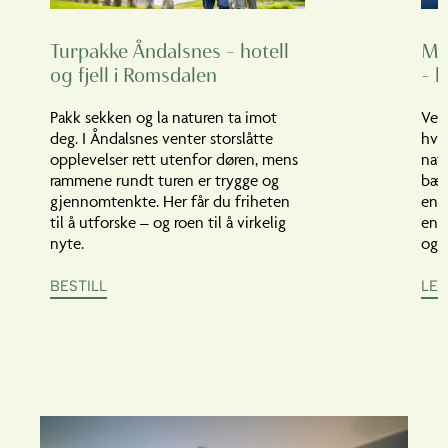
Turpakke Åndalsnes – hotell
Mil
og fjell i Romsdalen
– 
Pakk sekken og la naturen ta imot
Vel
deg. I Åndalsnes venter storslåtte
hvil
opplevelser rett utenfor døren, mens
nat
rammene rundt turen er trygge og
bære
gjennomtenkte. Her får du friheten
enkl
til å utforske – og roen til å virkelig
en 
nyte.
og r
BESTILL
LES