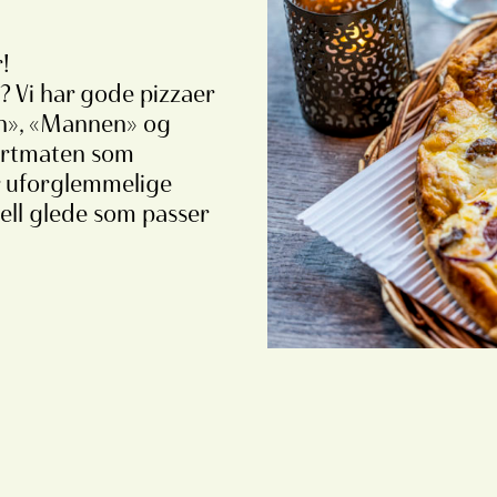
!
g? Vi har gode pizzaer
n», «Mannen» og
fortmaten som
er uforglemmelige
sell glede som passer