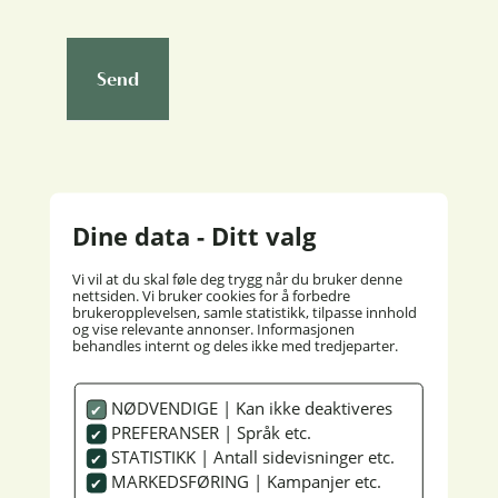
Send
Dine data - Ditt valg
Vi vil at du skal føle deg trygg når du bruker denne
nettsiden. Vi bruker cookies for å forbedre
brukeropplevelsen, samle statistikk, tilpasse innhold
og vise relevante annonser. Informasjonen
behandles internt og deles ikke med tredjeparter.
GRAND HOTEL
NØDVENDIGE | Kan ikke deaktiveres
Reception:
+47 71 22 75 00
PREFERANSER | Språk etc.
STATISTIKK | Antall sidevisninger etc.
post@grandhotel.no
MARKEDSFØRING | Kampanjer etc.
Åndalgata 5, N-6300 Åndalsnes