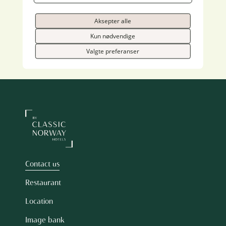
Togstasjon
100 meter
Aksepter alle
Facebook
Kun nødvendige
Instagram
Valgte preferanser
Contact us
Restaurant
Location
Image bank